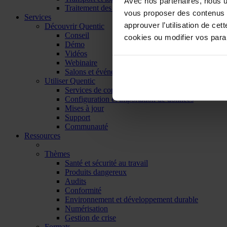
Avec nos partenaires, nous uti
Traitement des déchets
vous proposer des contenus et
Services
approuver l’utilisation de cet
Découvrir Quentic
Conseil
cookies ou modifier vos par
Démo
Vidéos
Webinaire
Salons et événements
Utiliser Quentic
Services de contenus
Configuration et importation de données
Mises à jour
Support
Communauté
Ressources
Thèmes
Santé et sécurité au travail
Produits dangereux
Audits
Conformité
Environnement et développement durable
Numérisation
Gestion de crise
Formats