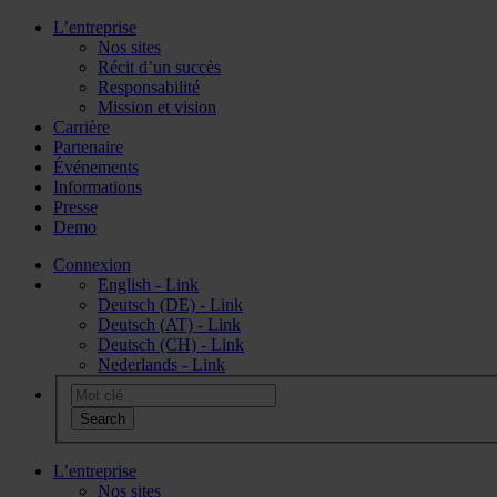
L’entreprise
Nos sites
Récit d’un succès
Responsabilité
Mission et vision
Carrière
Partenaire
Événements
Informations
Presse
Demo
Connexion
English - Link
Deutsch (DE) - Link
Deutsch (AT) - Link
Deutsch (CH) - Link
Nederlands - Link
L’entreprise
Nos sites