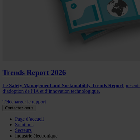
Trends Report 2026
Le
Safety Management and Sustainability Trends Report
présente
d’adoption de l’IA et d’innovation technologique.
Télécharger le rapport
Contactez-nous
Page d’accueil
Solutions
Secteurs
Industrie électronique