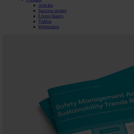
Articles
Success stories
Livres blancs
Vidéos
Webinaires