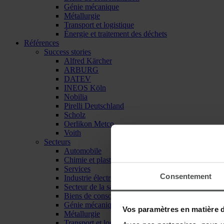
Génie mécanique
Métallurgie
Transport et logistique
Énergie et traitement des déchets
Références
Success stories
Alfred Kärcher
ARBURG
DATEV
INEOS Köln
Nobilia
Pirelli Deutschland
Scholz
Oerlikon Metco
Voith
Secteurs
Automobile
Chimie et plasturgie
Services
Consentement
Industrie électronique
Secteur de la santé
Biens de consommation
Génie mécanique
Vos paramètres en matière 
Métallurgie
Transport et logistique