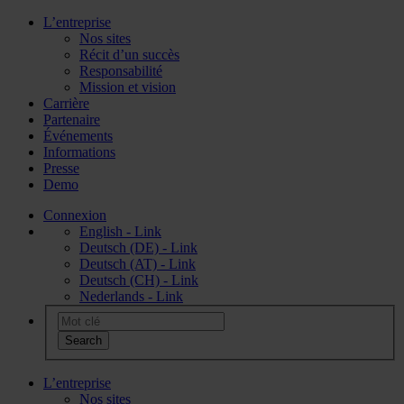
L’entreprise
Nos sites
Récit d’un succès
Responsabilité
Mission et vision
Carrière
Partenaire
Événements
Informations
Presse
Demo
Connexion
English - Link
Deutsch (DE) - Link
Deutsch (AT) - Link
Deutsch (CH) - Link
Nederlands - Link
L’entreprise
Nos sites