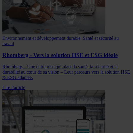
Environnement et développement durable, Santé et sécurité au
travail
Rhomberg - Vers la solution HSE et ESG idéale
Rhomberg – Une entreprise qui place la santé, la sécurité et la
durabilité au cœur de sa vision – Leur parcours vers la solution HSE
& ESG adaptée.
Lire l’article