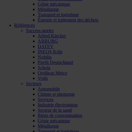
Génie mécanique
Métallurgie
Transport et logistique
Énergie et traitement des déchets
Références
Success stories
Alfred Kärcher
ARBURG
DATEV
INEOS Köln
Nobilia
Pirelli Deutschland
Scholz
Oerlikon Metco
Voith
Secteurs
Automobile
Chimie et plasturgie
Services
Industrie électronique
Secteur de la santé
Biens de consommation
Génie mécanique
Métallurgie
Transport et logistique