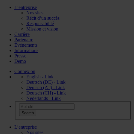
L’entreprise
Nos sites
Récit d’un succès
Responsabilité
Mission et vision
Carrière
Partenaire
Événements
Informations
Presse
Demo
Connexion
English - Link
Deutsch (DE) - Link
Deutsch (AT) - Link
Deutsch (CH) - Link
Nederlands - Link
L’entreprise
Nos sites