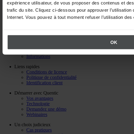
expérience utilisateur, de vous proposer des contenus et des 
l’utilisation de Quentic +33 1 84 88 46 80
trafic du site. Cliquez ci-dessous pour approuver l’utilisation
Contactez Quentic
Internet. Vous pouvez à tout moment refuser l’utilisation de
Retour en haut
À propos de Quentic
L’entreprise
Carrière
OK
Partenaire
Événements
Informations
Liens rapides
Conditions de licence
Politique de confidentialité
Identification client
Démarrer avec Quentic
Vos avantages
Technologie
Demandez une démo
Webinaires
Un choix judicieux
Cas pratiques