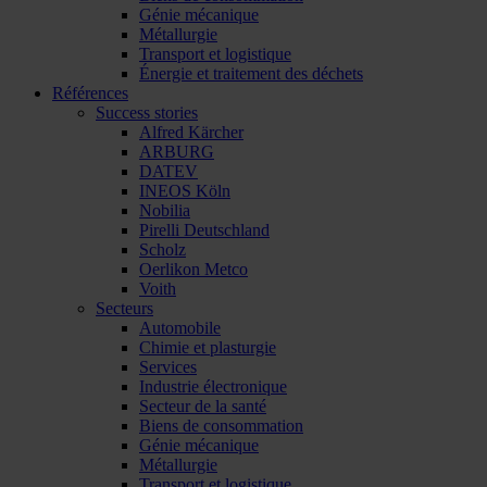
Génie mécanique
Métallurgie
Transport et logistique
Énergie et traitement des déchets
Références
Success stories
Alfred Kärcher
ARBURG
DATEV
INEOS Köln
Nobilia
Pirelli Deutschland
Scholz
Oerlikon Metco
Voith
Secteurs
Automobile
Chimie et plasturgie
Services
Industrie électronique
Secteur de la santé
Biens de consommation
Génie mécanique
Métallurgie
Transport et logistique