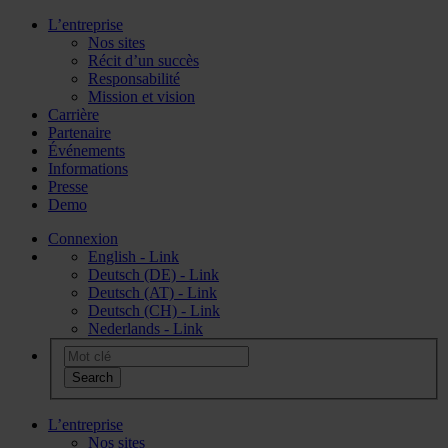
L’entreprise
Nos sites
Récit d’un succès
Responsabilité
Mission et vision
Carrière
Partenaire
Événements
Informations
Presse
Demo
Connexion
English - Link
Deutsch (DE) - Link
Deutsch (AT) - Link
Deutsch (CH) - Link
Nederlands - Link
L’entreprise
Nos sites