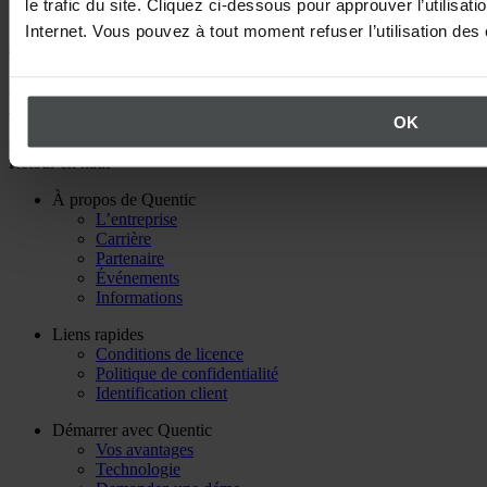
le trafic du site. Cliquez ci-dessous pour approuver l’utilisati
Internet. Vous pouvez à tout moment refuser l’utilisation de
Appelez-nous
Nous répondons avec plaisir à toutes vos questions concernant
l’utilisation de Quentic +33 1 84 88 46 80
OK
Contactez Quentic
Retour en haut
À propos de Quentic
L’entreprise
Carrière
Partenaire
Événements
Informations
Liens rapides
Conditions de licence
Politique de confidentialité
Identification client
Démarrer avec Quentic
Vos avantages
Technologie