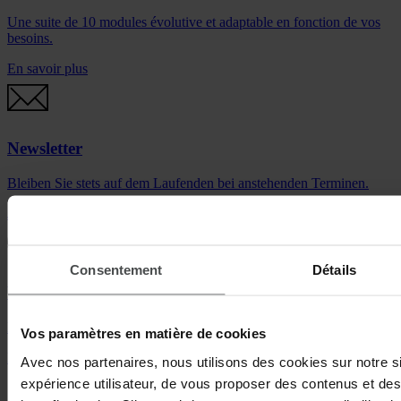
Une suite de 10 modules évolutive et adaptable en fonction de vos
besoins.
En savoir plus
Newsletter
Bleiben Sie stets auf dem Laufenden bei anstehenden Terminen.
Jetzt anmelden
Consentement
Détails
Vidéos gratuites
Découvrez la solution Quentic et inscrivez-vous dès maintenant.
Vos paramètres en matière de cookies
Lire les vidéos
Avec nos partenaires, nous utilisons des cookies sur notre sit
expérience utilisateur, de vous proposer des contenus et des