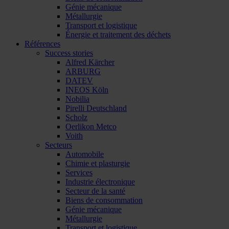
Génie mécanique
Métallurgie
Transport et logistique
Énergie et traitement des déchets
Références
Success stories
Alfred Kärcher
ARBURG
DATEV
INEOS Köln
Nobilia
Pirelli Deutschland
Scholz
Oerlikon Metco
Voith
Secteurs
Automobile
Chimie et plasturgie
Services
Industrie électronique
Secteur de la santé
Biens de consommation
Génie mécanique
Métallurgie
Transport et logistique