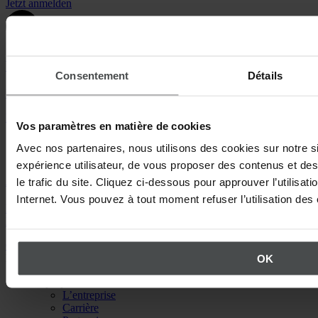
Jetzt anmelden
Vidéos gratuites
Consentement
Détails
Découvrez la solution Quentic et inscrivez-vous dès maintenant.
Lire les vidéos
Vos paramètres en matière de cookies
Avec nos partenaires, nous utilisons des cookies sur notre sit
expérience utilisateur, de vous proposer des contenus et des
Appelez-nous
le trafic du site. Cliquez ci-dessous pour approuver l’utilisati
Internet. Vous pouvez à tout moment refuser l’utilisation de
Nous répondons avec plaisir à toutes vos questions concernant
l’utilisation de Quentic +33 1 84 88 46 80
Contactez Quentic
Retour en haut
OK
À propos de Quentic
L’entreprise
Carrière