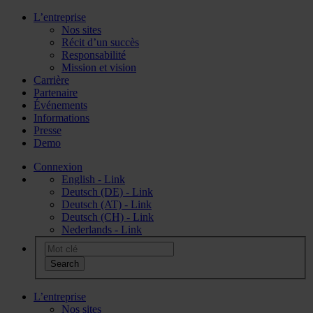
L’entreprise
Nos sites
Récit d’un succès
Responsabilité
Mission et vision
Carrière
Partenaire
Événements
Informations
Presse
Demo
Connexion
English - Link
Deutsch (DE) - Link
Deutsch (AT) - Link
Deutsch (CH) - Link
Nederlands - Link
L’entreprise
Nos sites