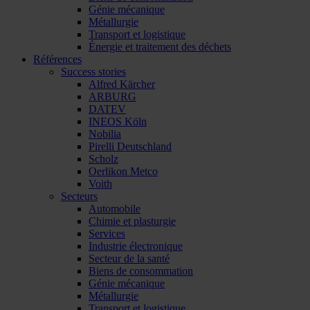
Génie mécanique
Métallurgie
Transport et logistique
Énergie et traitement des déchets
Références
Success stories
Alfred Kärcher
ARBURG
DATEV
INEOS Köln
Nobilia
Pirelli Deutschland
Scholz
Oerlikon Metco
Voith
Secteurs
Automobile
Chimie et plasturgie
Services
Industrie électronique
Secteur de la santé
Biens de consommation
Génie mécanique
Métallurgie
Transport et logistique