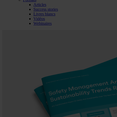
Articles
Success stories
Livres blancs
Vidéos
Webinaires