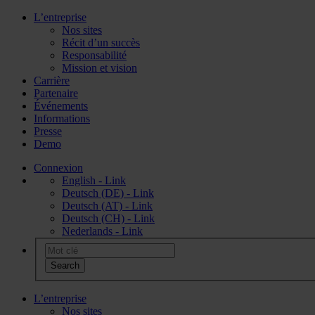
L’entreprise
Nos sites
Récit d’un succès
Responsabilité
Mission et vision
Carrière
Partenaire
Événements
Informations
Presse
Demo
Connexion
English - Link
Deutsch (DE) - Link
Deutsch (AT) - Link
Deutsch (CH) - Link
Nederlands - Link
L’entreprise
Nos sites