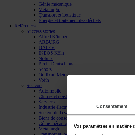
Génie mécanique
Métallurgie
Transport et logistique
Énergie et traitement des déchets
Références
Success stories
Alfred Kärcher
ARBURG
DATEV
INEOS Köln
Nobilia
Pirelli Deutschland
Scholz
Oerlikon Metco
Voith
Secteurs
Automobile
Chimie et plasturgie
Services
Consentement
Industrie électronique
Secteur de la santé
Biens de consommation
Génie mécanique
Vos paramètres en matière 
Métallurgie
Transport et logistique