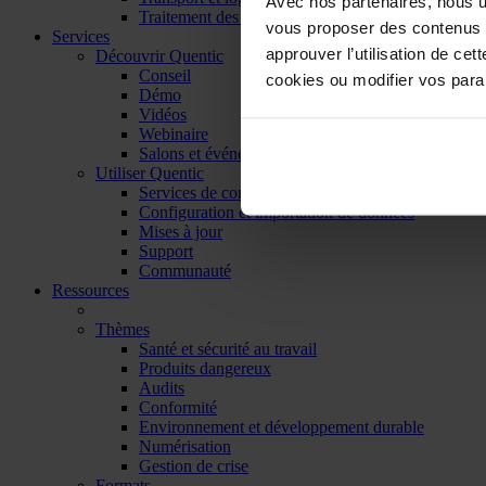
Avec nos partenaires, nous uti
Traitement des déchets
vous proposer des contenus et
Services
approuver l’utilisation de cet
Découvrir Quentic
Conseil
cookies ou modifier vos par
Démo
Vidéos
Webinaire
Salons et événements
Utiliser Quentic
Services de contenus
Configuration et importation de données
Mises à jour
Support
Communauté
Ressources
Thèmes
Santé et sécurité au travail
Produits dangereux
Audits
Conformité
Environnement et développement durable
Numérisation
Gestion de crise
Formats